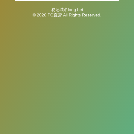
易记域名long.bet
© 2026 PG直营 All Rights Reserved.